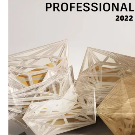
แท้
100%
ส่ง
ทันที
ACTIVATE
ได้
เอง