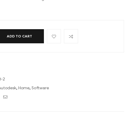
ADD TO CART
1-2
Autodesk
,
Home
,
Software
ebook
Twitter
Email