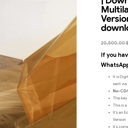
| Down
Multil
Versio
downlo
20,500.00
If you ha
WhatsApp 
It is Di
sent via
No-CD
The key i
This is 
It’s an 
Version
It’s com