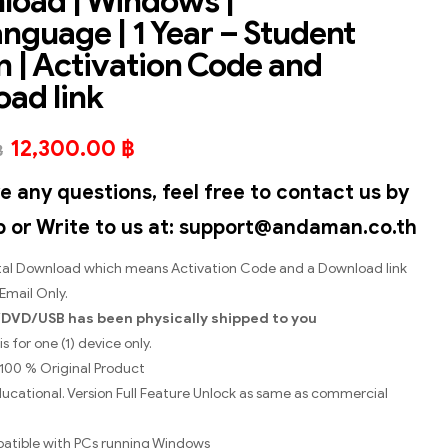
load | Windows |
anguage | 1 Year – Student
n | Activation Code and
ad link
12,300.00
฿
฿
ve any questions, feel free to contact us by
or Write to us at: support@andaman.co.th
gital Download which means Activation Code and a Download link
 Email Only.
/DVD/USB
has been physically shipped to you
s for one (1) device only.
a 100 % Original Product
Educational. Version Full Feature Unlock as same as commercial
patible with PCs running Windows