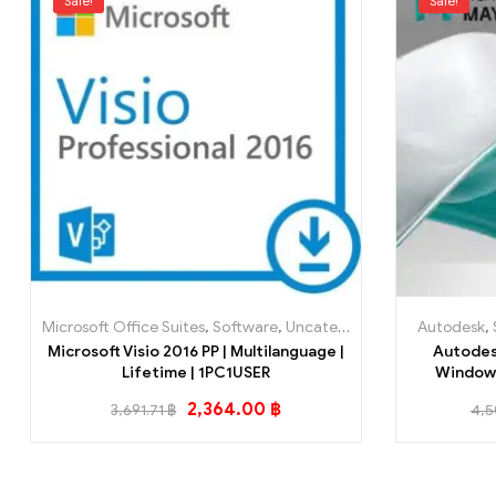
Sale!
Sale!
Microsoft Office Suites
,
Software
,
Uncategorized @th
Autodesk
,
Microsoft Visio 2016 PP | Multilanguage |
Autodes
Lifetime | 1PC1USER
Windows 
2,364.00
฿
3,691.71
฿
4,