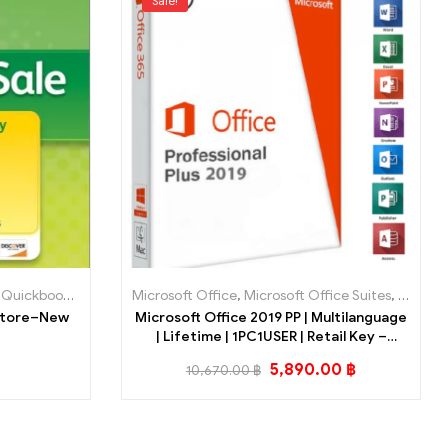
Sale!
,
Quickbooks UK
,
Software
Microsoft Office
,
โปรแกรมบัญชี
,
Microsoft Office Suites
,
Softwa
 Store–New
Microsoft Office 2019 PP | Multilanguage
| Lifetime | 1PC1USER | Retail Key –
Authentic Mexican Version
5,890.00
฿
10,670.00
฿