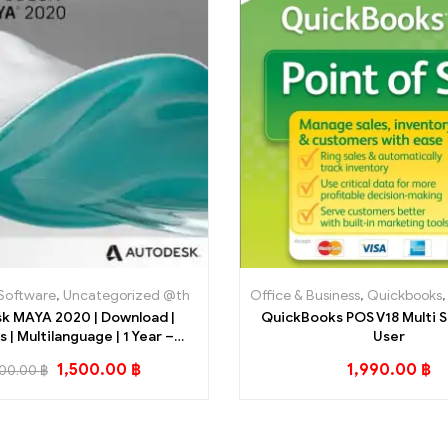
Software
,
Uncategorized @th
Office & Business
,
Quickbooks
k MAYA 2020 | Download |
QuickBooks POS V18 Multi
| Multilanguage | 1 Year –
User
Student Version
1,500.00
฿
1,990.00
฿
500.00
฿