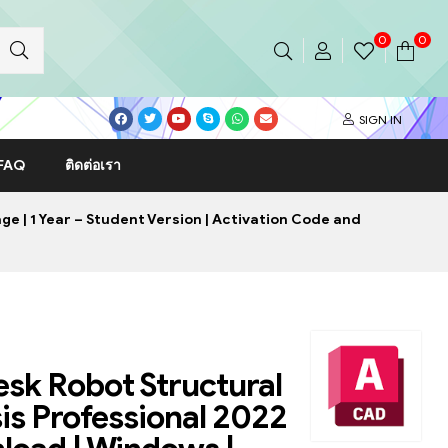
0
0
SIGN IN
FAQ
ติดต่อเรา
e | 1 Year – Student Version | Activation Code and
sk Robot Structural
is Professional 2022