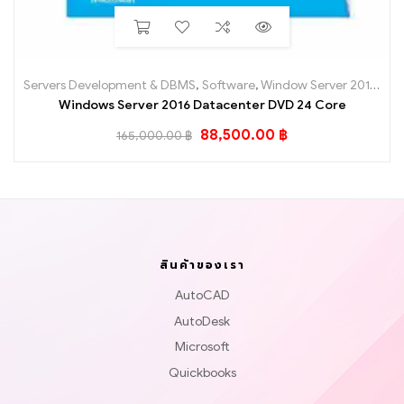
Servers Development & DBMS
,
Software
,
Window Server 2016
,
Win
Windows Server 2016 Datacenter DVD 24 Core
88,500.00
฿
165,000.00
฿
สินค้าของเรา
AutoCAD
AutoDesk
Microsoft
Quickbooks