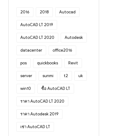
2016
2018
Autocad
AutoCAD LT 2019
AutoCAD LT 2020
Autodesk
datacenter
office2016
pos
quickbooks
Revit
server
sunmi
t2
uk
win10
ซื้อ AutoCAD LT
ราคา AutoCAD LT 2020
ราคา Autodesk 2019
เช่า AutoCAD LT