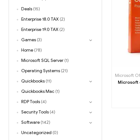
แท้
Deals
(15)
100%
ส่ง
Enterprise 18.0 TAX
(2)
ทันที
Enterprise 19.0 TAX
(2)
ACTIVATE
ได้
Games
(3)
เอง
Home
(78)
Microsoft SQL Server
(1)
Operating Systems
(21)
Microsoft Of
Quickbooks
(11)
Microsoft 
Quickbooks Mac
(1)
RDP Tools
(4)
Security Tools
(4)
Software
(142)
Uncategorized
(0)